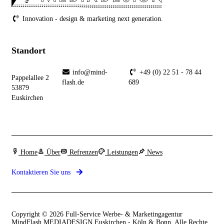
Innovation - design & marketing next generation.
Standort
info@mind-
+49 (0) 22 51 - 78 44
Pappelallee 2
flash.de
689
53879
Euskirchen
Home
Über
Refrenzen
Leistungen
News
Kontaktieren Sie uns
Copyright © 2026 Full-Service Werbe- & Marketingagentur
MindFlash MEDIADESIGN Euskirchen - Köln & Bonn. Alle Rechte