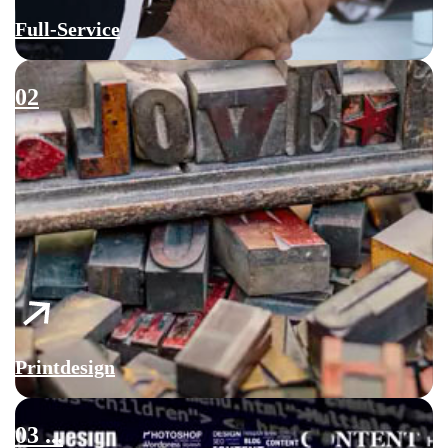
Full-Service
02
Printdesign
03 ...