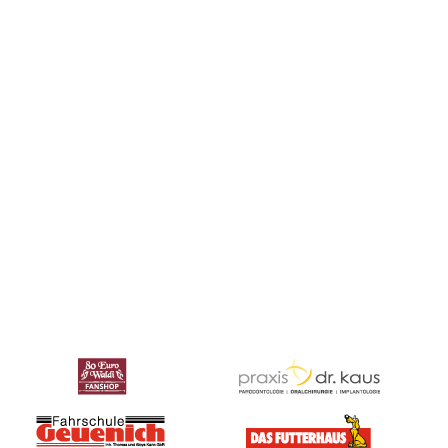
UNSERE VORGEHENSWEISE
Seit 2011
verfolgt MindFlash MEDIADESIGN einen
klar strukturierten Ansatz: Wir analysieren Markt und
Zielgruppe, entwickeln darauf aufbauend kreative,
strategische Konzepte und setzen diese professionell in
Print, Web und digitalen Medien um. So entstehen
durchdachte Lösungen, die nachhaltig wirken und Ihr
Unternehmen sowie Ihre Produkte oder Dienstleistungen
erfolgreich positionieren.