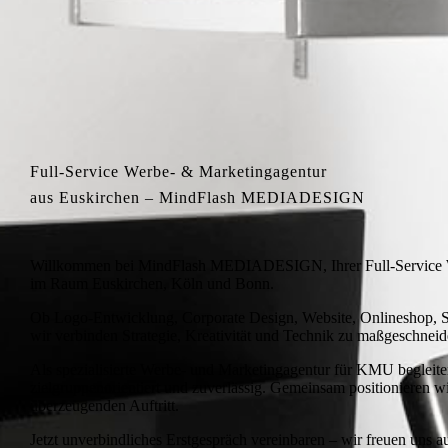
Full-Service Werbe- & Marketingagentur
aus Euskirchen – MindFlash MEDIADESIGN
Willkommen bei MindFlash MEDIADESIGN, Ihrer Full-Service We
im Raum Euskirchen, Köln und Bonn.
Ob Logo-Entwicklung, Corporate Design, Website, Onlineshop, 
wir verbinden Strategie, Kreativität und Technik zu maßgeschne
Als spezialisierte Werbe- und Marketingagentur für KMU begleiten
zielgruppenorientiert und zuverlässig. Gemeinsam positionieren w
überzeugenden Auftritt.
Jetzt unverbindliches Erstgespräch vereinbaren – wir freuen uns a